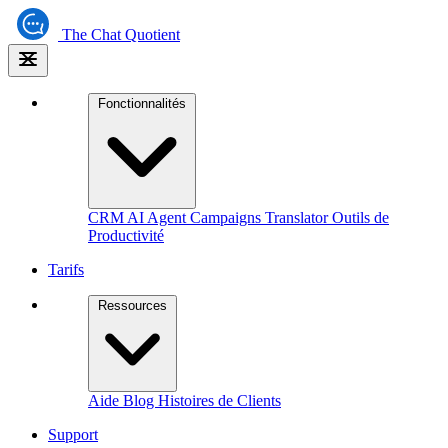
The
Chat Quotient
Fonctionnalités
CRM
AI Agent
Campaigns
Translator
Outils de
Productivité
Tarifs
Ressources
Aide
Blog
Histoires de Clients
Support