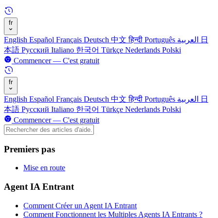
fr
English
Español
Français
Deutsch
中文
हिन्दी
Português
العربية
日
本語
Русский
Italiano
한국어
Türkçe
Nederlands
Polski
Commencer — C'est gratuit
fr
English
Español
Français
Deutsch
中文
हिन्दी
Português
العربية
日
本語
Русский
Italiano
한국어
Türkçe
Nederlands
Polski
Commencer — C'est gratuit
Premiers pas
Mise en route
Agent IA Entrant
Comment Créer un Agent IA Entrant
Comment Fonctionnent les Multiples Agents IA Entrants ?